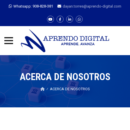
Whatsapp:
908-828-381
dayan.torres@aprendo-digital.com
Skip
to
content
ACERCA DE NOSOTROS
⁄
ACERCA DE NOSOTROS