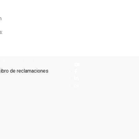
n
s:
s derechos reservados.
ibro de reclamaciones
9153